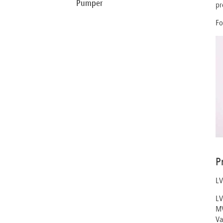
Pumper
pr
Fo
P
LV
LV
MV
Va