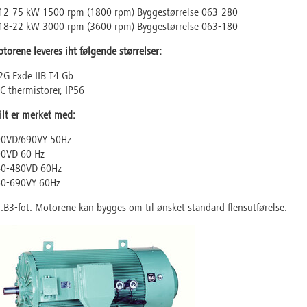
12-75 kW 1500 rpm (1800 rpm) Byggestørrelse 063-280
18-22 kW 3000 rpm (3600 rpm) Byggestørrelse 063-180
torene leveres iht følgende størrelser:
 2G Exde IIB T4 Gb
C thermistorer, IP56
ilt er merket med:
0VD/690VY 50Hz
0VD 60 Hz
0-480VD 60Hz
0-690VY 60Hz
:B3-fot. Motorene kan bygges om til ønsket standard flensutførelse.