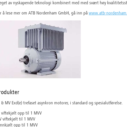
eget av nyskapende teknologi kombinert med med svært høy kvalititetss
r å lese mer om ATB Nordenham GmbH, gå inn på
www.atb-nordenham
rodukter
 & MV Exd(e) trefaset asynkron motorer, i standard og spesialutførelse.
 viftekjølt opp til 1 MVV
 viftekjølt til 1 MVV
nnkjølt opp til 1 MVV