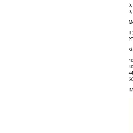
0,
0,
Mo
II
PT
Sk
40
40
44
66
IM