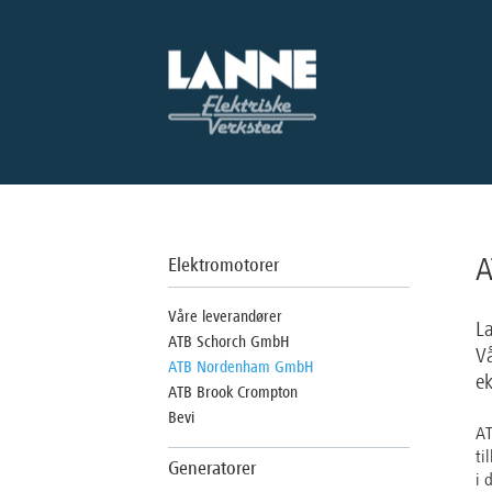
A
Elektromotorer
Våre leverandører
L
ATB Schorch GmbH
Vå
ATB Nordenham GmbH
ek
ATB Brook Crompton
Bevi
AT
ti
Generatorer
i 