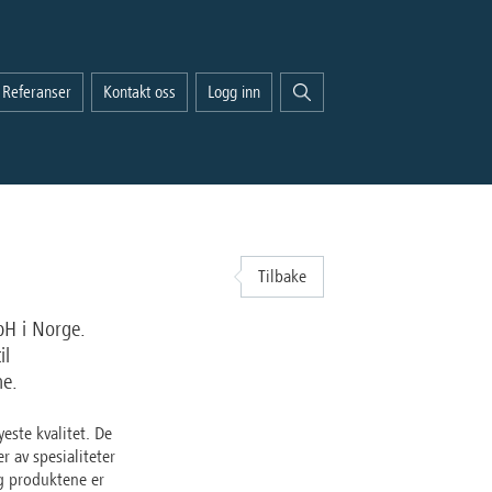
Referanser
Kontakt oss
Logg inn
Tilbake
bH i Norge.
il
ne.
ste kvalitet. De
r av spesialiteter
og produktene er