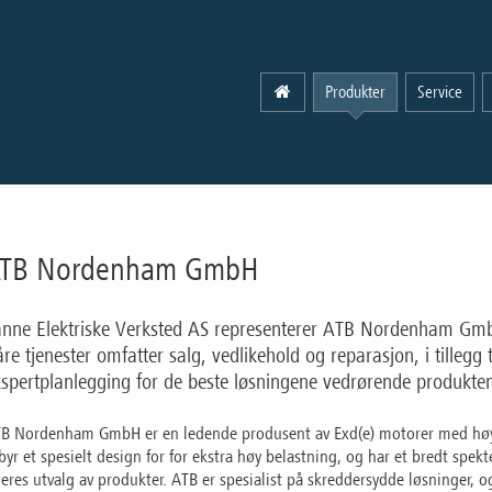
Produkter
Service
TB Nordenham GmbH
anne Elektriske Verksted AS representerer ATB Nordenham Gm
re tjenester omfatter salg, vedlikehold og reparasjon, i tillegg t
spertplanlegging for de beste løsningene vedrørende produkte
B Nordenham GmbH er en ledende produsent av Exd(e) motorer med høye
lbyr et spesielt design for for ekstra høy belastning, og har et bredt spekte
deres utvalg av produkter. ATB er spesialist på skreddersydde løsninger, 