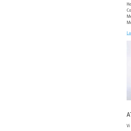
Hø
Co
Me
Mo
La
A
Vi