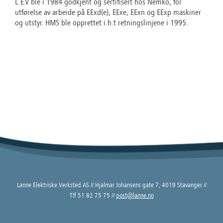
L.E.V ble i 1984 godkjent og sertifisert hos Nemko, for
utførelse av arbeide på EExd(e), EExe, EExn og EExp maskiner
og utstyr. HMS ble opprettet i.h.t retningslinjene i 1995.
Lanne Elektriske Verksted AS // Hjalmar Johansens gate 7, 4019 Stavanger //
Tlf 51 82 75 75 //
post@lanne.no